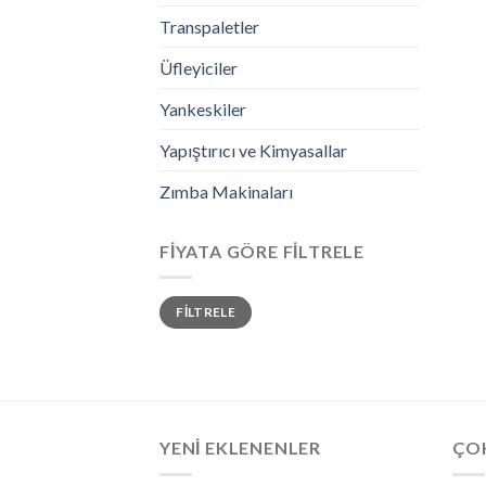
Transpaletler
Üfleyiciler
Yankeskiler
Yapıştırıcı ve Kimyasallar
Zımba Makinaları
FIYATA GÖRE FILTRELE
FILTRELE
YENI EKLENENLER
ÇO