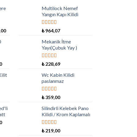
ere
Multilock Nemef
Yangın Kapı Kilidi
5 üzerinden
,00
₺
964,07
5.00
oy aldı
0
Mekanik İtme
Yayı(Çubuk Yay )
5 üzerinden
0
₺
228,69
5.00
oy aldı
ilit
Wc Kabin Kilidi
paslanmaz
5 üzerinden
₺
359,00
5.00
oy aldı
d'li
Silindirli Kelebek Pano
att
Kilidi / Krom Kaplamalı
0
5 üzerinden
₺
219,00
5.00
oy aldı