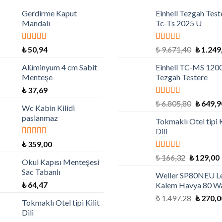
Gerdirme Kaput
Einhell Tezgah Test
Mandalı
Tc-Ts 2025 U
5 üzerinden
5 üzerinden
₺
50,94
₺
9.671,40
₺
1.249
5.00
oy aldı
5.00
oy aldı
Alüminyum 4 cm Sabit
Einhell TC-MS 120
Menteşe
Tezgah Testere
₺
37,69
5 üzerinden
₺
6.805,80
₺
649,9
Wc Kabin Kilidi
5.00
oy aldı
paslanmaz
Tokmaklı Otel tipi K
Dili
5 üzerinden
₺
359,00
5.00
oy aldı
5 üzerinden
₺
166,32
₺
129,00
Okul Kapısı Menteşesi
4.79
oy aldı
Sac Tabanlı
Weller SP80NEU Le
₺
64,47
Kalem Havya 80 W
₺
1.497,28
₺
270,0
Tokmaklı Otel tipi Kilit
Dili