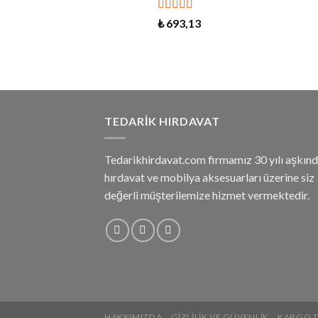
5 üzerinden
₺
693,13
5.00
oy aldı
TEDARIK HIRDAVAT
Tedarikhirdavat.com firmamız 30 yılı aşkınd
hırdavat ve mobilya aksesuarları üzerine siz
değerli müşterilemize hizmet vermektedir.
HAKKIMIZDA
GIZLILIK VE GÜVENLIK
KARGO T