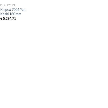
EL ALETLERI
Knipex 7006 Yan
Keski 180 mm
₺
5.284,71