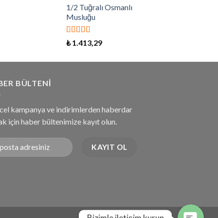
1/2 Tuğralı Osmanlı
Musluğu
5 üzerinden
₺
1.413,29
5.00
oy aldı
BER BÜLTENI
cel kampanya ve indirimlerden haberdar
k için haber bültenimize kayıt olun.
Bizimle iletişim kurun