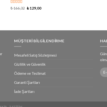
5 üzerinden
₺
166,32
₺
129,00
4.79
oy aldı
MÜŞTERI BILGILENDIRME
HA
ır
Gün
Mesafeli Satış Sözleşmesi
olma
Gizlilik ve Güvenlik
Ödeme ve Teslimat
Garanti Şartları
İade Şartları
AKIP
İLETIŞIM