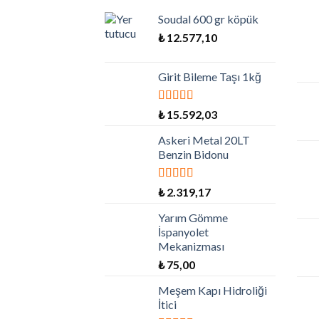
Soudal 600 gr köpük
₺
12.577,10
Girit Bileme Taşı 1kğ
5 üzerinden
₺
15.592,03
5.00
oy aldı
Askeri Metal 20LT
Benzin Bidonu
5 üzerinden
₺
2.319,17
5.00
oy aldı
Yarım Gömme
İspanyolet
Mekanizması
₺
75,00
Meşem Kapı Hidroliği
İtici