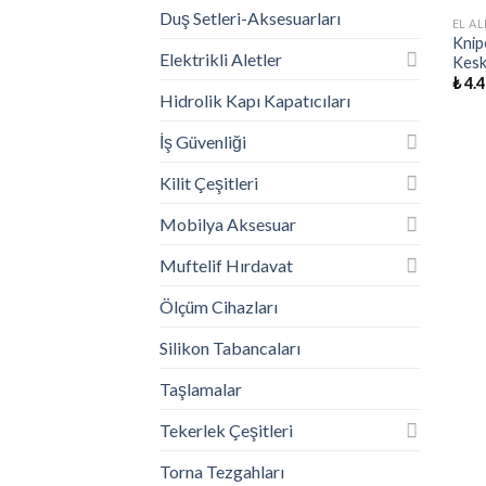
Duş Setleri-Aksesuarları
EL AL
Knip
Elektrikli Aletler
Kesk
₺
4.4
Hidrolik Kapı Kapatıcıları
İş Güvenliği
Kilit Çeşitleri
Mobilya Aksesuar
Muftelif Hırdavat
Ölçüm Cihazları
Silikon Tabancaları
Taşlamalar
Tekerlek Çeşitleri
Torna Tezgahları