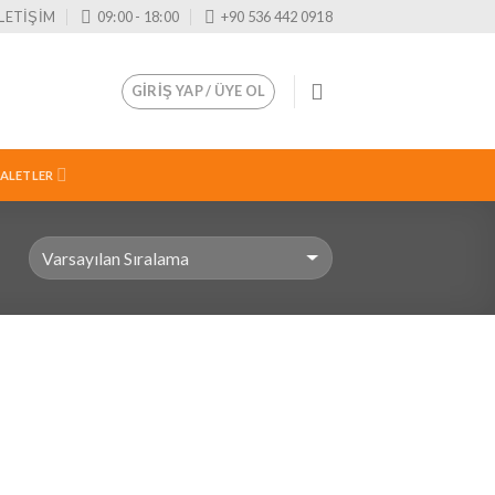
İLETİŞİM
09:00 - 18:00
+90 536 442 0918
GIRIŞ YAP / ÜYE OL
 ALETLER
İstek
Listeme
Ekle