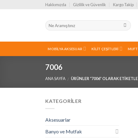
Skip
Hakkımızda
Gizlilik ve Güvenlik
Kargo Takip
to
content
MOBILYA AKSESUAR
KILIT ÇEŞITLERI
MUFT
7006
ANA SAYFA
ÜRÜNLER “7006” OLARAK ETIKETL
/
KATEGORILER
Aksesuarlar
Banyo ve Mutfak