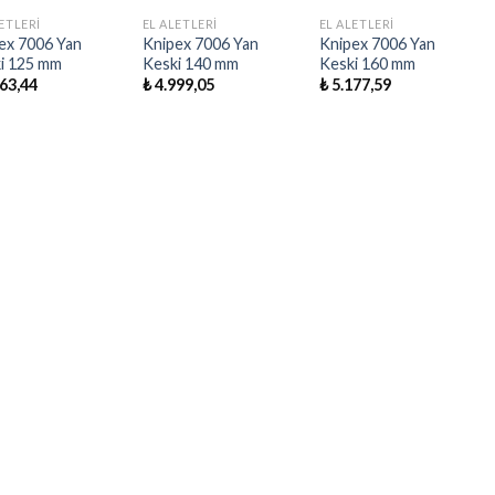
ETLERI
EL ALETLERI
EL ALETLERI
ex 7006 Yan
Knipex 7006 Yan
Knipex 7006 Yan
i 125 mm
Keski 140 mm
Keski 160 mm
63,44
₺
4.999,05
₺
5.177,59