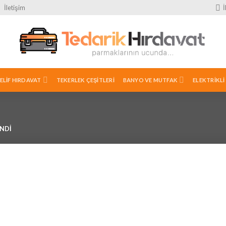
İletişim
ELIF HIRDAVAT
TEKERLEK ÇEŞITLERI
BANYO VE MUTFAK
ELEKTRIKLI
ENDI
İstek
İstek
İstek
Listeme
Listeme
Listeme
Ekle
Ekle
Ekle