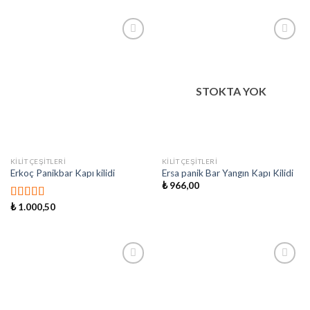
İstek
İstek
Listeme
Listeme
Ekle
Ekle
STOKTA YOK
KILIT ÇEŞITLERI
KILIT ÇEŞITLERI
Erkoç Panikbar Kapı kilidi
Ersa panik Bar Yangın Kapı Kilidi
₺
966,00
₺
1.000,50
5 üzerinden
5.00
oy aldı
İstek
İstek
Listeme
Listeme
Ekle
Ekle