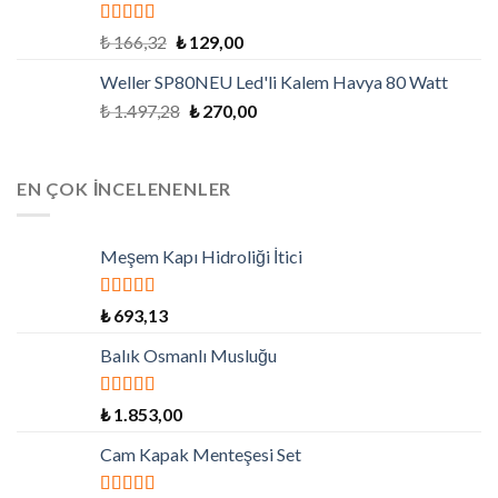
5 üzerinden
₺
166,32
₺
129,00
4.79
oy aldı
Weller SP80NEU Led'li Kalem Havya 80 Watt
₺
1.497,28
₺
270,00
EN ÇOK İNCELENENLER
Meşem Kapı Hidroliği İtici
5 üzerinden
₺
693,13
5.00
oy aldı
Balık Osmanlı Musluğu
5 üzerinden
₺
1.853,00
5.00
oy aldı
Cam Kapak Menteşesi Set