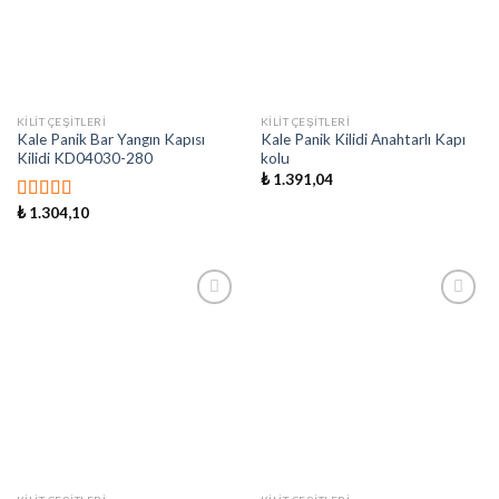
KILIT ÇEŞITLERI
KILIT ÇEŞITLERI
Kale Panik Bar Yangın Kapısı
Kale Panik Kilidi Anahtarlı Kapı
Kilidi KD04030-280
kolu
₺
1.391,04
₺
1.304,10
5 üzerinden
5.00
oy aldı
İstek
İstek
Listeme
Listeme
Ekle
Ekle