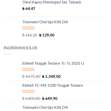
Okul Kapısı Menteşesi Sac Tabanlı
₺
64,47
Tokmaklı Otel tipi Kilit Dili
5 üzerinden
₺
166,32
₺
129,00
4.79
oy aldı
İNDIRIMDEKILER
Einhell Tezgah Testere Tc-Ts 2025 U
5 üzerinden
₺
9.671,40
₺
1.249,00
5.00
oy aldı
Einhell TC-MS 1200 Tezgah Testere
5 üzerinden
₺
6.805,80
₺
649,90
5.00
oy aldı
Tokmaklı Otel tipi Kilit Dili