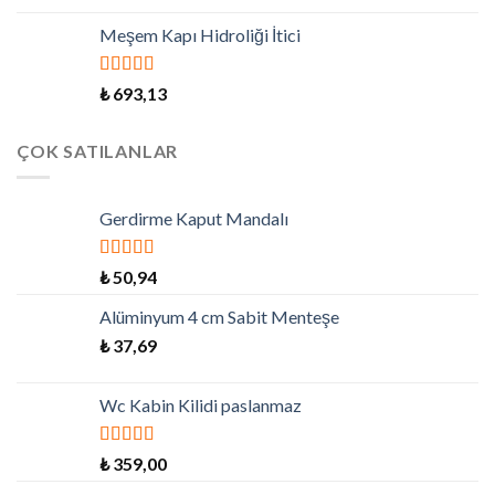
Meşem Kapı Hidroliği İtici
5 üzerinden
₺
693,13
5.00
oy aldı
ÇOK SATILANLAR
Gerdirme Kaput Mandalı
5 üzerinden
₺
50,94
5.00
oy aldı
Alüminyum 4 cm Sabit Menteşe
₺
37,69
Wc Kabin Kilidi paslanmaz
5 üzerinden
₺
359,00
5.00
oy aldı