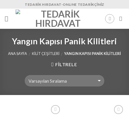
Skip
TEDARIK HIRDAVAT-ONLINE TEDARIKÇINIZ
to
content
Yangın Kapısı Panik Kilitleri
ANA SAYFA
KILIT ÇEŞITLERI
YANGIN KAPISI PANIK KILITLERI
/
/
FILTRELE
İstek
İstek
Listeme
Listeme
Ekle
Ekle