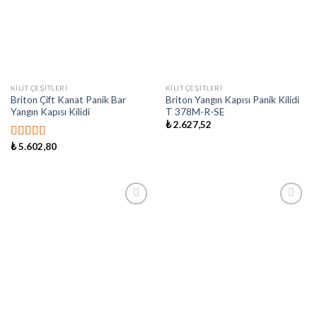
KILIT ÇEŞITLERI
KILIT ÇEŞITLERI
Briton Çift Kanat Panik Bar
Briton Yangın Kapısı Panik Kilidi
Yangın Kapısı Kilidi
T 378M-R-SE
₺
2.627,52
₺
5.602,80
5 üzerinden
5.00
oy aldı
İstek
İstek
Listeme
Listeme
Ekle
Ekle