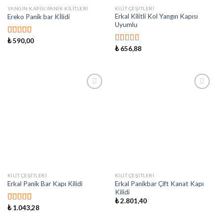
YANGIN KAPISI PANIK KILITLERI
KILIT ÇEŞITLERI
Erkal Kilitli Kol Yangın Kapısı
Ereko Panik bar Kİlidi
Uyumlu
₺
590,00
5 üzerinden
₺
656,88
5.00
oy aldı
5 üzerinden
5.00
oy aldı
İstek
İstek
Listeme
Listeme
Ekle
Ekle
KILIT ÇEŞITLERI
KILIT ÇEŞITLERI
Erkal Panikbar Çift Kanat Kapı
Erkal Panik Bar Kapı Kilidi
Kilidi
₺
2.801,40
₺
1.043,28
5 üzerinden
5.00
oy aldı