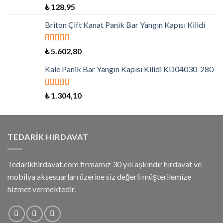
5 üzerinden
₺
128,95
5.00
oy aldı
Briton Çift Kanat Panik Bar Yangın Kapısı Kilidi
5 üzerinden
₺
5.602,80
5.00
oy aldı
Kale Panik Bar Yangın Kapısı Kilidi KD04030-280
5 üzerinden
₺
1.304,10
5.00
oy aldı
TEDARIK HIRDAVAT
Tedarikhirdavat.com firmamız 30 yılı aşkındır hırdavat ve
mobilya aksesuarları üzerine siz değerli müşterilemize
hizmet vermektedir.