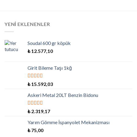
YENI EKLENENLER
Soudal 600 gr köpük
₺
12.577,10
Girit Bileme Taşı 1kğ
5 üzerinden
₺
15.592,03
5.00
oy aldı
Askeri Metal 20LT Benzin Bidonu
5 üzerinden
₺
2.319,17
5.00
oy aldı
Yarım Gömme İspanyolet Mekanizması
₺
75,00