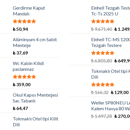
Gerdirme Kaput
Einhell Tezgah Test
Mandalı
Tc-Ts 2025 U
5 üzerinden
5 üzerinden
₺
50,94
₺
9.671,40
₺
1.249
5.00
oy aldı
5.00
oy aldı
Alüminyum 4 cm Sabit
Einhell TC-MS 120
Menteşe
Tezgah Testere
₺
37,69
5 üzerinden
₺
6.805,80
₺
649,9
Wc Kabin Kilidi
5.00
oy aldı
paslanmaz
Tokmaklı Otel tipi K
Dili
5 üzerinden
₺
359,00
5.00
oy aldı
5 üzerinden
₺
166,32
₺
129,00
Okul Kapısı Menteşesi
4.79
oy
Sac Tabanlı
aldı
Weller SP80NEU Le
₺
64,47
Kalem Havya 80 W
₺
1.497,28
₺
270,0
Tokmaklı Otel tipi Kilit
Dili