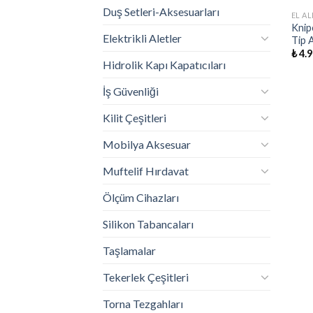
Duş Setleri-Aksesuarları
EL AL
Knip
Elektrikli Aletler
Tip 
₺
4.9
Hidrolik Kapı Kapatıcıları
İş Güvenliği
Kilit Çeşitleri
Mobilya Aksesuar
Muftelif Hırdavat
Ölçüm Cihazları
Silikon Tabancaları
Taşlamalar
Tekerlek Çeşitleri
Torna Tezgahları