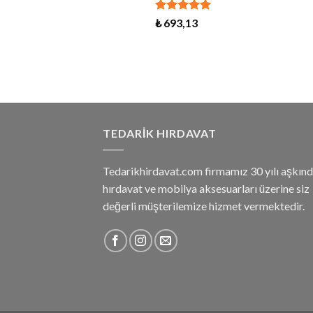
5 üzerinden
₺
693,13
5.00
oy aldı
TEDARIK HIRDAVAT
Tedarikhirdavat.com firmamız 30 yılı aşkınd
hırdavat ve mobilya aksesuarları üzerine siz
değerli müşterilemize hizmet vermektedir.