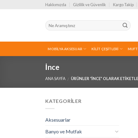
Skip
Hakkımızda
Gizlilik ve Güvenlik
Kargo Takip
to
content
MOBILYA AKSESUAR
KILIT ÇEŞITLERI
MUFT
İnce
ANA SAYFA
ÜRÜNLER “İNCE” OLARAK ETIKETL
/
KATEGORILER
Aksesuarlar
Banyo ve Mutfak