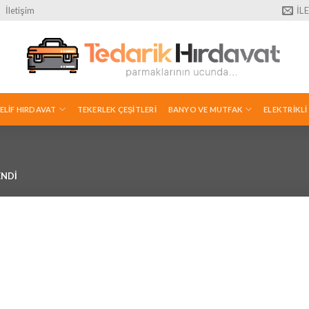
İletişim
İL
ELIF HIRDAVAT
TEKERLEK ÇEŞITLERI
BANYO VE MUTFAK
ELEKTRIKLI
ENDI
İstek
Listeme
Ekle