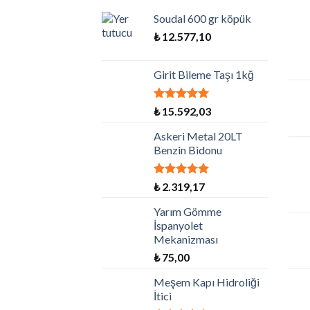
Soudal 600 gr köpük
₺
12.577,10
Girit Bileme Taşı 1kğ
5 üzerinden
₺
15.592,03
5.00
oy aldı
Askeri Metal 20LT
Benzin Bidonu
5 üzerinden
₺
2.319,17
5.00
oy aldı
Yarım Gömme
İspanyolet
Mekanizması
₺
75,00
Meşem Kapı Hidroliği
İtici