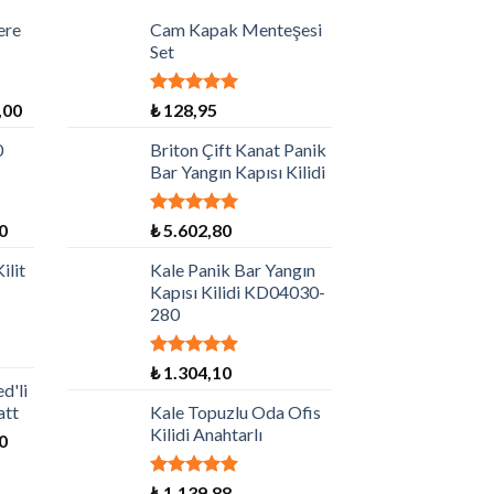
ere
Cam Kapak Menteşesi
Set
5 üzerinden
,00
₺
128,95
5.00
oy aldı
0
Briton Çift Kanat Panik
Bar Yangın Kapısı Kilidi
5 üzerinden
0
₺
5.602,80
5.00
oy aldı
ilit
Kale Panik Bar Yangın
Kapısı Kilidi KD04030-
280
5 üzerinden
₺
1.304,10
5.00
oy aldı
d'li
att
Kale Topuzlu Oda Ofis
Kilidi Anahtarlı
0
5 üzerinden
₺
1.139,88