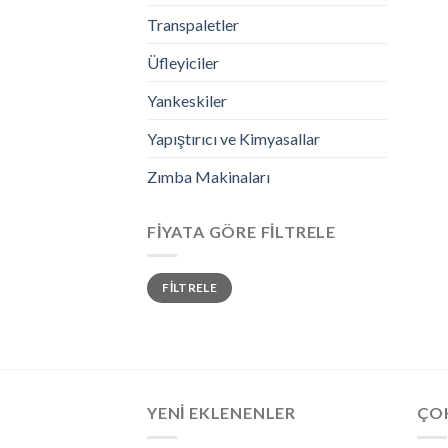
Transpaletler
Üfleyiciler
Yankeskiler
Yapıştırıcı ve Kimyasallar
Zımba Makinaları
FIYATA GÖRE FILTRELE
FILTRELE
YENI EKLENENLER
ÇO