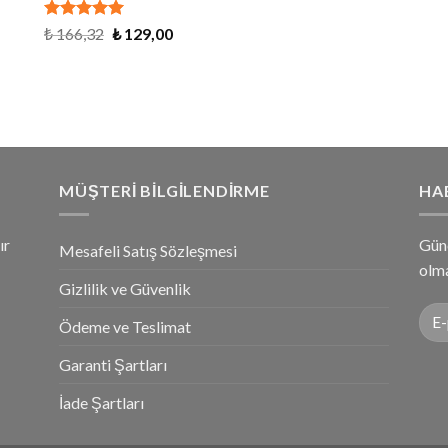
5 üzerinden
₺
166,32
₺
129,00
4.79
oy
aldı
MÜŞTERI BILGILENDIRME
HA
ır
Gün
Mesafeli Satış Sözleşmesi
olma
Gizlilik ve Güvenlik
Ödeme ve Teslimat
Garanti Şartları
İade Şartları