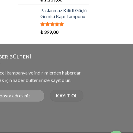
5.00
oy aldı
Paslanmaz Kilitli Güçlü
Gemici Kapı Tamponu
5 üzerinden
₺
399,00
5.00
oy aldı
BER BÜLTENI
cel kampanya ve indirimlerden haberdar
k için haber bültenimize kayıt olun.