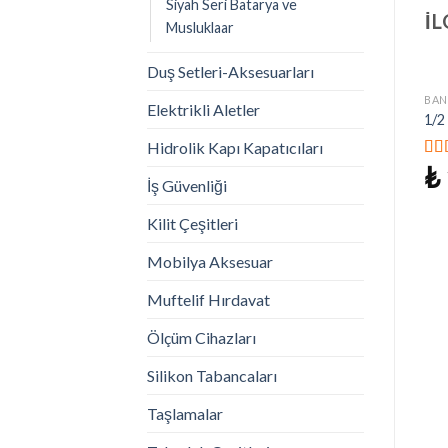
Siyah Seri Batarya ve
İL
Musluklaar
Duş Setleri-Aksesuarları
BAN
Elektrikli Aletler
1/2
Hidrolik Kapı Kapatıcıları
₺
5 ü
İş Güvenliği
5.0
Kilit Çeşitleri
Mobilya Aksesuar
Muftelif Hırdavat
Ölçüm Cihazları
Silikon Tabancaları
Taşlamalar