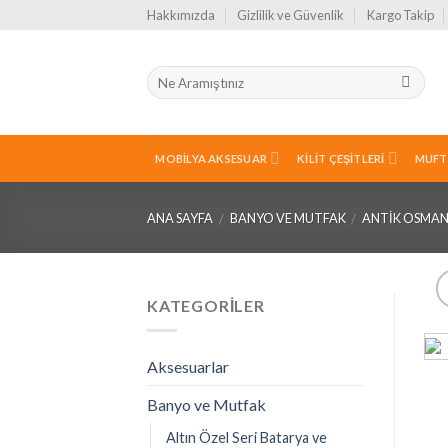
Skip
Hakkımızda
Gizlilik ve Güvenlik
Kargo Takip
to
content
MOBILYA AKSESUAR
KILIT ÇEŞITLERI
MUFT
ANA SAYFA
BANYO VE MUTFAK
ANTIK OSMANL
/
/
KATEGORILER
Aksesuarlar
Banyo ve Mutfak
Altın Özel Seri Batarya ve