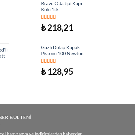
Bravo Oda tipi Kapı
Kolu 1tk
5 üzerinden
₺
218,21
5.00
oy aldı
Gazlı Dolap Kapak
d'li
Pistonu 100 Newton
att
5 üzerinden
₺
128,95
5.00
oy aldı
BER BÜLTENI
cel kampanya ve indirimlerden haberdar