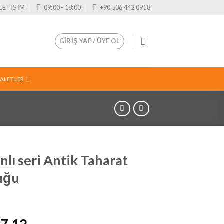
İLETİŞİM
09:00 - 18:00
+90 536 442 0918
GIRIŞ YAP / ÜYE OL
 ALETLER
lı seri Antik Taharat
uğu