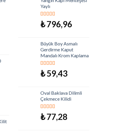
ere
Yangın Kapı Menteşesi
Yaylı
5 üzerinden
₺
796,96
5.00
oy aldı
Büyük Boy Asmalı
Gerdirme Kaput
Mandalı Krom Kaplama
0
5 üzerinden
₺
59,43
5.00
oy aldı
Oval Baklava Dilimli
Çekmece Kilidi
5 üzerinden
₺
77,28
5.00
oy aldı
ilit