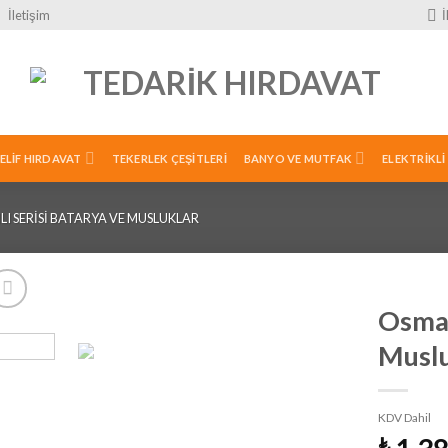
İletişim
ELIF HIRDAVAT
TEKERLEK ÇEŞITLERI
BANYO VE MUTFAK
ELEKTRIKLI
I SERISI BATARYA VE MUSLUKLAR
Osman
Musl
İstek
Listeme
Ekle
KDV Dahil
₺