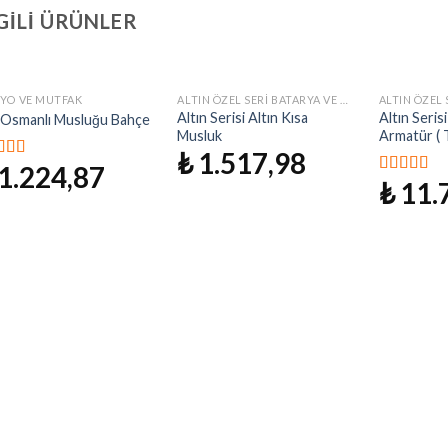
GILI ÜRÜNLER
YO VE MUTFAK
ALTIN ÖZEL SERI BATARYA VE MUSLUKLAR
İstek
İstek
Altın Serisi Altın Kısa
Altın Seris
 Osmanlı Musluğu Bahçe
Listeme
Listeme
Musluk
Armatür ( 
Ekle
Ekle
₺
1.517,98
1.224,87
zerinden
₺
11.
0
oy aldı
5 üzerinde
4.50
oy ald