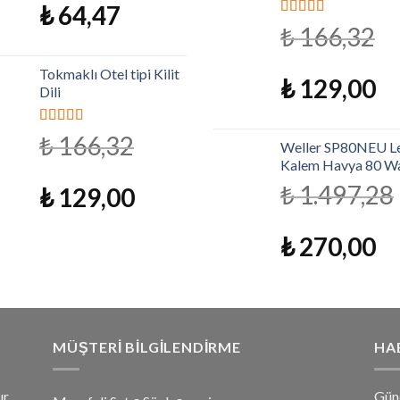
₺
64,47
5 üzerinden
₺
166,32
4.79
oy aldı
Tokmaklı Otel tipi Kilit
₺
129,00
Dili
5 üzerinden
₺
166,32
Weller SP80NEU Le
4.79
oy aldı
Kalem Havya 80 W
₺
1.497,28
₺
129,00
₺
270,00
MÜŞTERI BILGILENDIRME
HA
ır
Gün