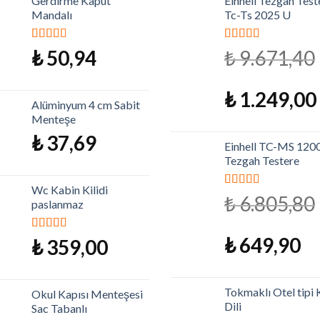
Gerdirme Kaput
Einhell Tezgah Test
Mandalı
Tc-Ts 2025 U
5 üzerinden
5 üzerinden
₺
50,94
₺
9.671,40
5.00
oy aldı
5.00
oy aldı
₺
1.249,00
Alüminyum 4 cm Sabit
Menteşe
₺
37,69
Einhell TC-MS 120
Tezgah Testere
Wc Kabin Kilidi
5 üzerinden
₺
6.805,80
paslanmaz
5.00
oy aldı
₺
649,90
5 üzerinden
₺
359,00
5.00
oy aldı
Tokmaklı Otel tipi K
Okul Kapısı Menteşesi
Dili
Sac Tabanlı