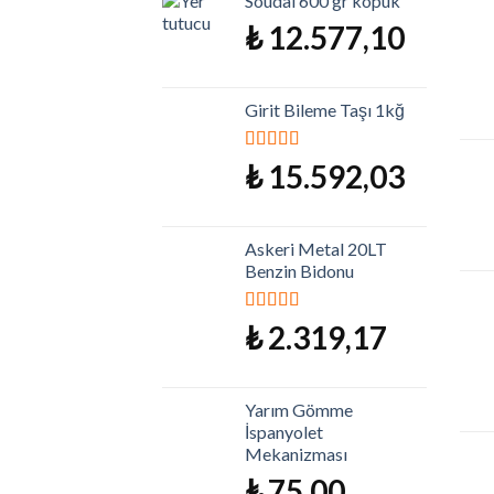
Soudal 600 gr köpük
₺
12.577,10
Girit Bileme Taşı 1kğ
5 üzerinden
₺
15.592,03
5.00
oy aldı
Askeri Metal 20LT
Benzin Bidonu
5 üzerinden
₺
2.319,17
5.00
oy aldı
Yarım Gömme
İspanyolet
Mekanizması
₺
75,00