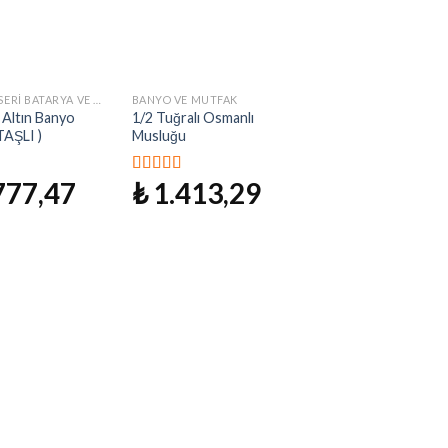
ALTIN ÖZEL SERI BATARYA VE MUSLUKLAR
BANYO VE MUTFAK
İstek
İstek
i Altın Banyo
1/2 Tuğralı Osmanlı
Listeme
Listeme
TAŞLI )
Musluğu
Ekle
Ekle
777,47
₺
1.413,29
n
5 üzerinden
ı
5.00
oy aldı
Lider Serisi Antik
Evye Armatür
₺
3.140,6