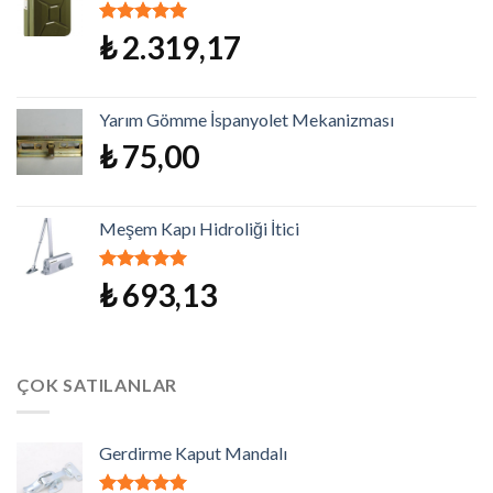
5 üzerinden
₺
2.319,17
5.00
oy aldı
Yarım Gömme İspanyolet Mekanizması
₺
75,00
Meşem Kapı Hidroliği İtici
5 üzerinden
₺
693,13
5.00
oy aldı
ÇOK SATILANLAR
Gerdirme Kaput Mandalı