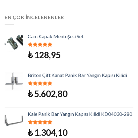
EN ÇOK İNCELENENLER
Cam Kapak Menteşesi Set
5 üzerinden
₺
128,95
5.00
oy aldı
Briton Çift Kanat Panik Bar Yangın Kapısı Kilidi
5 üzerinden
₺
5.602,80
5.00
oy aldı
Kale Panik Bar Yangın Kapısı Kilidi KD04030-280
5 üzerinden
₺
1.304,10
5.00
oy aldı