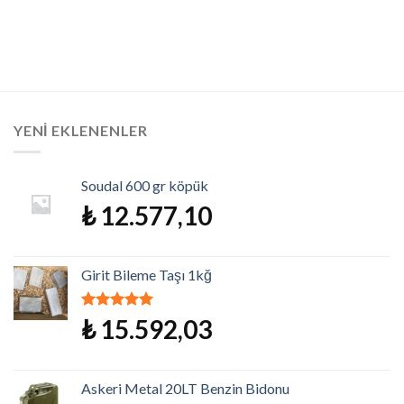
YENI EKLENENLER
Soudal 600 gr köpük
₺
12.577,10
Girit Bileme Taşı 1kğ
5 üzerinden
₺
15.592,03
5.00
oy aldı
Askeri Metal 20LT Benzin Bidonu