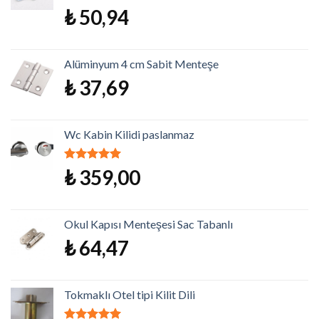
5 üzerinden
₺
50,94
5.00
oy aldı
Alüminyum 4 cm Sabit Menteşe
₺
37,69
Wc Kabin Kilidi paslanmaz
5 üzerinden
₺
359,00
5.00
oy aldı
Okul Kapısı Menteşesi Sac Tabanlı
₺
64,47
Tokmaklı Otel tipi Kilit Dili