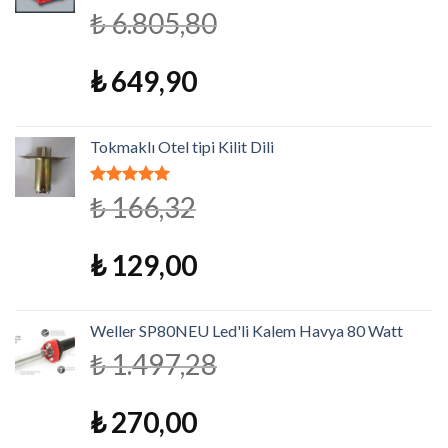
5 üzerinden
₺
6.805,80
5.00
oy aldı
₺
649,90
Tokmaklı Otel tipi Kilit Dili
5 üzerinden
₺
166,32
4.79
oy
aldı
₺
129,00
Weller SP80NEU Led'li Kalem Havya 80 Watt
₺
1.497,28
₺
270,00