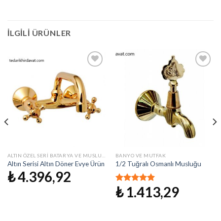
İLGILI ÜRÜNLER
İstek
İstek
Listeme
Listeme
Ekle
Ekle
ALTIN ÖZEL SERI BATARYA VE MUSLUKLAR
BANYO VE MUTFAK
Altın Serisi Altın Döner Evye Ürün
1/2 Tuğralı Osmanlı Musluğu
₺
4.396,92
₺
1.413,29
5 üzerinden
5.00
oy aldı