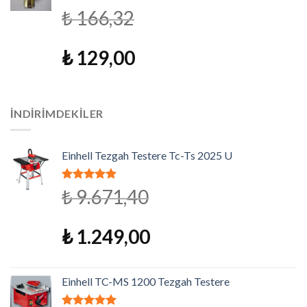
5 üzerinden
₺
166,32
4.79
oy
aldı
₺
129,00
İNDIRIMDEKILER
Einhell Tezgah Testere Tc-Ts 2025 U
5 üzerinden
₺
9.671,40
5.00
oy aldı
₺
1.249,00
Einhell TC-MS 1200 Tezgah Testere