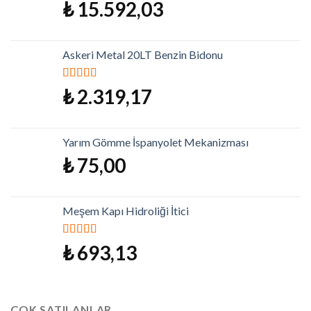
5 üzerinden
₺
15.592,03
5.00
oy aldı
Askeri Metal 20LT Benzin Bidonu
5 üzerinden
₺
2.319,17
5.00
oy aldı
Yarım Gömme İspanyolet Mekanizması
₺
75,00
Meşem Kapı Hidroliği İtici
5 üzerinden
₺
693,13
5.00
oy aldı
ÇOK SATILANLAR