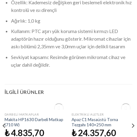
Özellik: Kademesiz değişken geri beslemeli elektronik hız
kontrolü ve ısı dirençli
Ağırlık: 1,0 kg
Kullanım: PTC aşırı yük koruma sistemi kırmızı LED
adaptörün hazır olduğunu gösterir. Mikromat cihazlar için
askı bölümü 2,35mm ve 3,0mm uçlar için delikli tasarım
Sevkiyat kapsamı: Resimde görünen mikromat cihaz ve
uçlar dahil değildir.
İLGILI ÜRÜNLER
STOKTA YOK
STOKTA YOK
DARBELI MATKAPLAR
ELEKTRIKLI ALETLER
İstek
İstek
Makita HP1630 Darbeli Matkap
Apaz C1 Masaüstü Torna
Listeme
Listeme
(710 W)
Tezgahı 140×250 mm
Ekle
Ekle
₺
4.835,70
₺
24.357,60