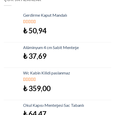
Gerdirme Kaput Mandalı
5 üzerinden
₺
50,94
5.00
oy aldı
Alüminyum 4 cm Sabit Menteşe
₺
37,69
Wc Kabin Kilidi paslanmaz
5 üzerinden
₺
359,00
5.00
oy aldı
Okul Kapısı Menteşesi Sac Tabanlı
₺
64,47