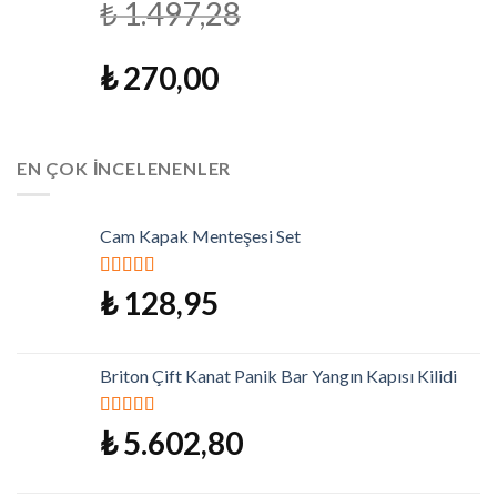
₺
1.497,28
₺
270,00
EN ÇOK İNCELENENLER
Cam Kapak Menteşesi Set
5 üzerinden
₺
128,95
5.00
oy aldı
Briton Çift Kanat Panik Bar Yangın Kapısı Kilidi
5 üzerinden
₺
5.602,80
5.00
oy aldı