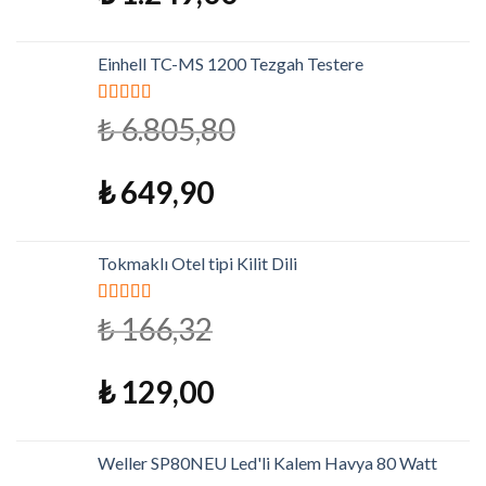
Einhell TC-MS 1200 Tezgah Testere
5 üzerinden
₺
6.805,80
5.00
oy aldı
₺
649,90
Tokmaklı Otel tipi Kilit Dili
5 üzerinden
₺
166,32
4.79
oy aldı
₺
129,00
Weller SP80NEU Led'li Kalem Havya 80 Watt