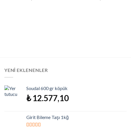
YENI EKLENENLER
Soudal 600 gr köpük
₺
12.577,10
Girit Bileme Taşı 1kğ