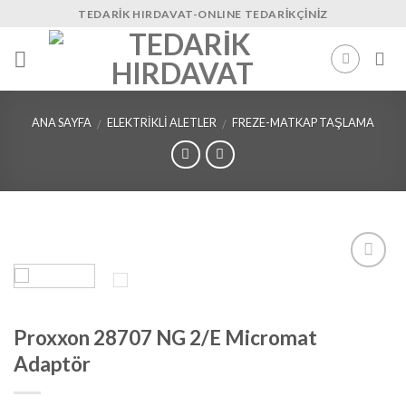
Skip
TEDARIK HIRDAVAT-ONLINE TEDARIKÇINIZ
to
content
ANA SAYFA
ELEKTRIKLI ALETLER
FREZE-MATKAP TAŞLAMA
/
/
İstek
Listeme
Ekle
Proxxon 28707 NG 2/E Micromat
Adaptör