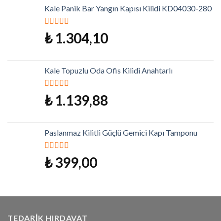
Kale Panik Bar Yangın Kapısı Kilidi KD04030-280
5 üzerinden
₺
1.304,10
5.00
oy aldı
Kale Topuzlu Oda Ofis Kilidi Anahtarlı
5 üzerinden
₺
1.139,88
5.00
oy aldı
Paslanmaz Kilitli Güçlü Gemici Kapı Tamponu
5 üzerinden
₺
399,00
5.00
oy aldı
TEDARIK HIRDAVAT