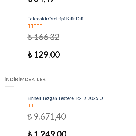
Tokmaklı Otel tipi Kilit Dili
5 üzerinden
₺
166,32
4.79
oy aldı
₺
129,00
İNDIRIMDEKILER
Einhell Tezgah Testere Tc-Ts 2025 U
5 üzerinden
₺
9.671,40
5.00
oy aldı
₺
1.249,00