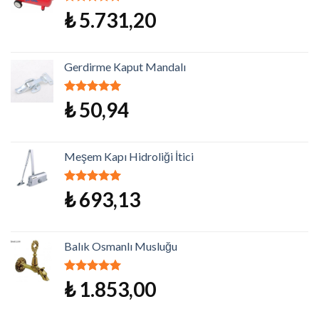
5 üzerinden
₺
5.731,20
5.00
oy aldı
Gerdirme Kaput Mandalı
5 üzerinden
₺
50,94
5.00
oy aldı
Meşem Kapı Hidroliği İtici
5 üzerinden
₺
693,13
5.00
oy aldı
Balık Osmanlı Musluğu
5 üzerinden
₺
1.853,00
5.00
oy aldı