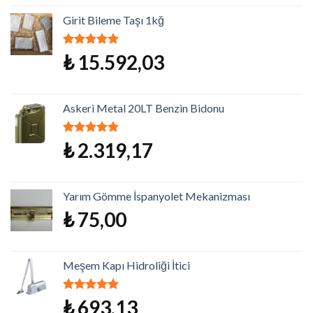
Girit Bileme Taşı 1kğ
5 üzerinden
₺
15.592,03
5.00
oy aldı
Askeri Metal 20LT Benzin Bidonu
5 üzerinden
₺
2.319,17
5.00
oy aldı
Yarım Gömme İspanyolet Mekanizması
₺
75,00
Meşem Kapı Hidroliği İtici
5 üzerinden
₺
693,13
5.00
oy aldı