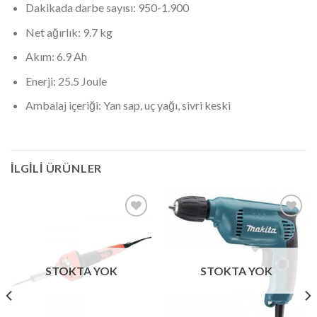
Dakikada darbe sayısı: 950-1.900
Net ağırlık: 9.7 kg
Akım: 6.9 Ah
Enerji: 25.5 Joule
Ambalaj içeriği: Yan sap, uç yağı, sivri keski
İLGILI ÜRÜNLER
İstek
İstek
Listeme
Listeme
Ekle
Ekle
STOKTA YOK
STOKTA YOK