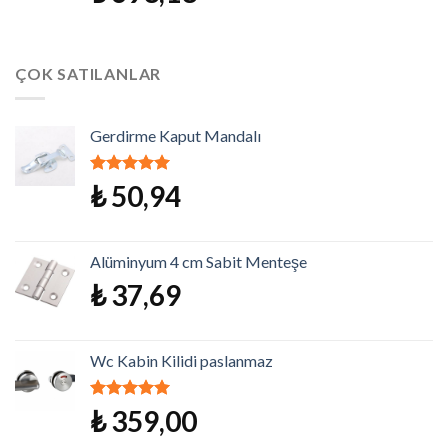
ÇOK SATILANLAR
Gerdirme Kaput Mandalı
5 üzerinden
₺
50,94
5.00
oy aldı
Alüminyum 4 cm Sabit Menteşe
₺
37,69
Wc Kabin Kilidi paslanmaz
5 üzerinden
₺
359,00
5.00
oy aldı