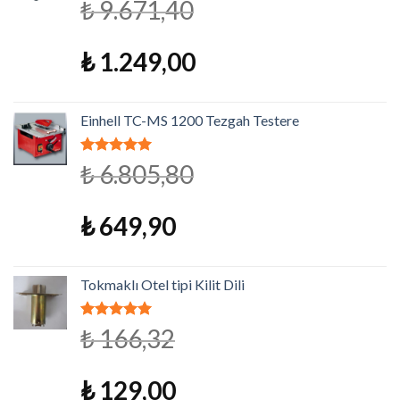
5 üzerinden
₺
9.671,40
5.00
oy aldı
₺
1.249,00
Einhell TC-MS 1200 Tezgah Testere
5 üzerinden
₺
6.805,80
5.00
oy aldı
₺
649,90
Tokmaklı Otel tipi Kilit Dili
5 üzerinden
₺
166,32
4.79
oy
aldı
₺
129,00