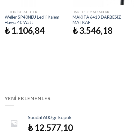
ELEKTRIKLI ALETLER
DARBESIZ MATKAPLAR
Weller SP40NEU Led’li Kalem
MAKİTA 6413 DARBESİZ
Havya 40 Watt
MATKAP
₺
1.106,84
₺
3.546,18
YENI EKLENENLER
Soudal 600 gr köpük
₺
12.577,10