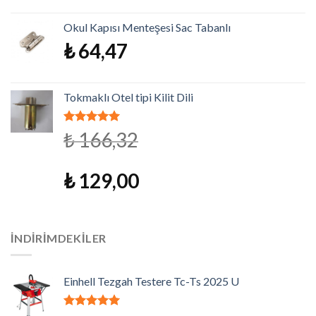
Okul Kapısı Menteşesi Sac Tabanlı
₺
64,47
Tokmaklı Otel tipi Kilit Dili
5 üzerinden
₺
166,32
4.79
oy
aldı
₺
129,00
İNDIRIMDEKILER
Einhell Tezgah Testere Tc-Ts 2025 U