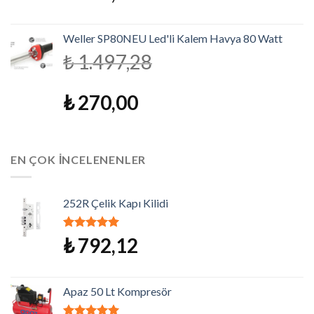
Weller SP80NEU Led'li Kalem Havya 80 Watt
₺
1.497,28
₺
270,00
EN ÇOK İNCELENENLER
252R Çelik Kapı Kilidi
5 üzerinden
₺
792,12
5.00
oy aldı
Apaz 50 Lt Kompresör