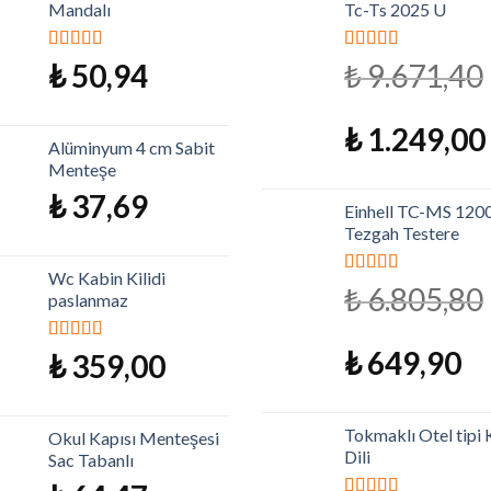
Mandalı
Tc-Ts 2025 U
5 üzerinden
5 üzerinden
₺
50,94
₺
9.671,40
5.00
oy aldı
5.00
oy aldı
₺
1.249,00
Alüminyum 4 cm Sabit
Menteşe
₺
37,69
Einhell TC-MS 120
Tezgah Testere
Wc Kabin Kilidi
5 üzerinden
₺
6.805,80
paslanmaz
5.00
oy aldı
₺
649,90
5 üzerinden
₺
359,00
5.00
oy aldı
Tokmaklı Otel tipi K
Okul Kapısı Menteşesi
Dili
Sac Tabanlı