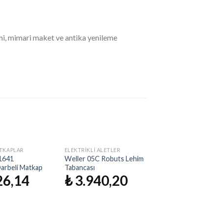
imi, mimari maket ve antika yenileme
KTA YOK
STOKTA YOK
ATKAPLAR
ELEKTRIKLI ALETLER
İstek
İstek
1641
Weller 05C Robuts Lehim
Listeme
Listeme
arbeli Matkap
Tabancası
Ekle
Ekle
26,14
₺
3.940,20
STOKTA 