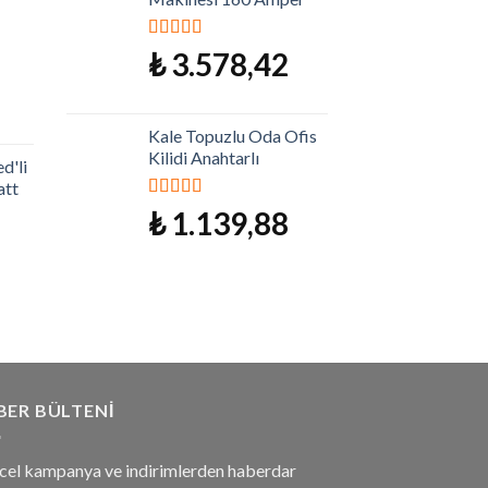
5 üzerinden
₺
3.578,42
5.00
oy aldı
Kale Topuzlu Oda Ofis
Kilidi Anahtarlı
d'li
att
5 üzerinden
₺
1.139,88
5.00
oy aldı
BER BÜLTENI
cel kampanya ve indirimlerden haberdar