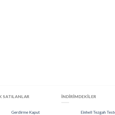
K SATILANLAR
İNDIRIMDEKILER
Gerdirme Kaput
Einhell Tezgah Test