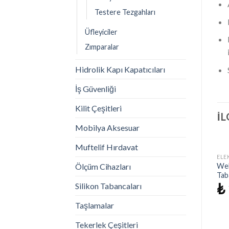
Testere Tezgahları
Üfleyiciler
Zımparalar
Hidrolik Kapı Kapatıcıları
İş Güvenliği
Kilit Çeşitleri
İL
Mobilya Aksesuar
Muftelif Hırdavat
ELE
Ölçüm Cihazları
Wel
Tab
₺
Silikon Tabancaları
Taşlamalar
Tekerlek Çeşitleri