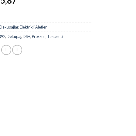
5,87
Dekupajlar
,
Elektrikli Aletler
092
,
Dekupaj
,
DSH
,
Proxxon
,
Testeresi