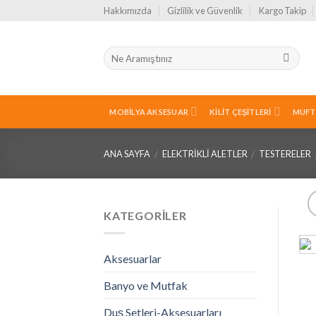
Skip
Hakkımızda
Gizlilik ve Güvenlik
Kargo Takip
to
content
MOBILYA AKSESUAR
KILIT ÇEŞITLERI
MUFT
ANA SAYFA
ELEKTRIKLI ALETLER
TESTERELER
/
/
KATEGORILER
Aksesuarlar
Banyo ve Mutfak
Duş Setleri-Aksesuarları