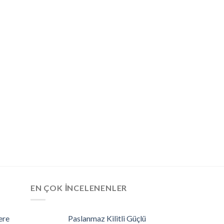
DARBELI MATKAPLA
Makita HP1630 Da
Matkap (710 W)
₺
4.835,7
EN ÇOK İNCELENENLER
ere
Paslanmaz Kilitli Güçlü