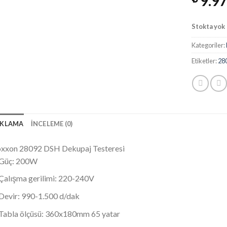
9.97
Stokta yok
Kategoriler:
Etiketler:
28
IKLAMA
İNCELEME (0)
xxon 28092 DSH Dekupaj Testeresi
Güç: 200W
Çalışma gerilimi: 220-240V
Devir: 990-1.500 d/dak
Tabla ölçüsü: 360x180mm 65 yatar