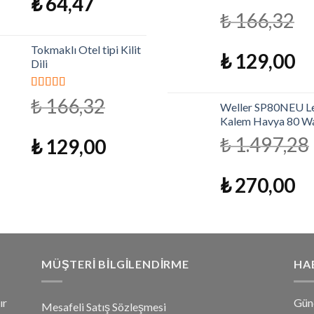
₺
64,47
5 üzerinden
₺
166,32
4.79
oy aldı
Tokmaklı Otel tipi Kilit
₺
129,00
Dili
5 üzerinden
₺
166,32
Weller SP80NEU Le
4.79
oy aldı
Kalem Havya 80 W
₺
1.497,28
₺
129,00
₺
270,00
MÜŞTERI BILGILENDIRME
HA
ır
Gün
Mesafeli Satış Sözleşmesi