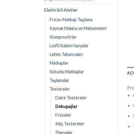
Elektrikli Aletler
Freze-Matkap Taşlama
Kaynak Makina ve Malzemeleri
Kompresörler
Led'li Kalem Havyalar
Lehim Tabancaları
Matkaplar
Sütunlu Matkaplar
AÇ
Taşlamalar
Pro
Testereler
Daire Testereler
Dekupajlar
Frezeler
Kılıç Testereler
Planyalar