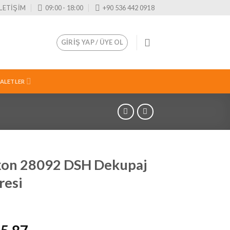
İLETİŞİM
09:00 - 18:00
+90 536 442 0918
GIRIŞ YAP / ÜYE OL
 ALETLER
xon 28092 DSH Dekupaj
resi