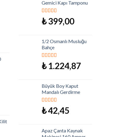
Gemici Kapı Tamponu
5 üzerinden
₺
399,00
5.00
oy aldı
1/2 Osmanlı Musluğu
Bahçe
0
5 üzerinden
₺
1.224,87
5.00
oy aldı
Büyük Boy Kaput
Mandalı Gerdirme
5 üzerinden
₺
42,45
5.00
oy aldı
ilit
Apaz Çanta Kaynak
Makinesi 160 Amper