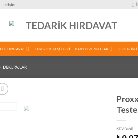
İletişim
ELIF HIRDAVAT
TEKERLEK ÇEŞITLERI
BANYO VE MUTFAK
ELEKTRIKLI
DEKUPAJLAR
/
Prox
Teste
İstek
Listeme
Ekle
KDV Dahil
₺