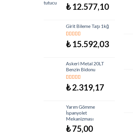
₺
12.577,10
Girit Bileme Taşı 1kğ
5 üzerinden
₺
15.592,03
5.00
oy aldı
Askeri Metal 20LT
Benzin Bidonu
5 üzerinden
₺
2.319,17
5.00
oy aldı
Yarım Gömme
İspanyolet
Mekanizması
₺
75,00