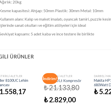
Ağırlık: 20kg
Kesme kapasitesi: Ahşap: 50mm Plastik: 30mm Metal: 10mm
Kullanım alanı: Kalıp ve maket imalatı, oyuncak tamiri, puzzle kes
işlerinde sanat okulları ve eğitim atölyeleri için ideal
Sevkiyat kapsamı: 5 adet kaba ve ince testere ile birlikte
GILI ÜRÜNLER
STOKTA YOK
STOKTA YOK
STO
KTRIKLI ALETLER
ELEKTRIKLI ALETLER
DARBELI M
İndirim!
İstek
İstek
ler 8100UC Lehim
Makita HP
Apaz 200 Lt Kompresör
Listeme
Listeme
ancası
680Watt D
₺
21.133,80
Ekle
Ekle
1.558,17
₺
5.2
₺
2.829,00