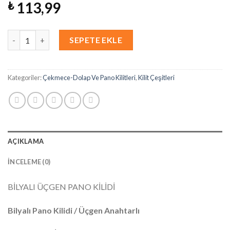
113,99
₺
Miktar
SEPETE EKLE
Kategoriler:
Çekmece-Dolap Ve Pano Kilitleri
,
Kilit Çeşitleri
AÇIKLAMA
İNCELEME (0)
BİLYALI ÜÇGEN PANO KİLİDİ
Bilyalı Pano Kilidi / Üçgen Anahtarlı