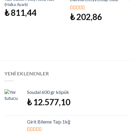
Listeme
Listeme
(Halka Ayarlı)
Ekle
Ekle
₺
811,44
₺
202,86
5 üzerinden
5.00
oy aldı
YENI EKLENENLER
Soudal 600 gr köpük
₺
12.577,10
Girit Bileme Taşı 1kğ