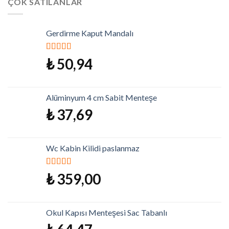
ÇOK SATILANLAR
Gerdirme Kaput Mandalı
5 üzerinden
₺
50,94
5.00
oy aldı
Alüminyum 4 cm Sabit Menteşe
₺
37,69
Wc Kabin Kilidi paslanmaz
5 üzerinden
₺
359,00
5.00
oy aldı
Okul Kapısı Menteşesi Sac Tabanlı