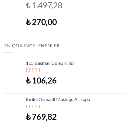
₺
1.497,28
₺
270,00
EN ÇOK İNCELENENLER
105 Basmalı Dolap Kilidi
5 üzerinden
₺
106,26
5.00
oy aldı
İbrikli OsmanlI Muslugu Aç kapa
5 üzerinden
₺
769,82
5.00
oy aldı