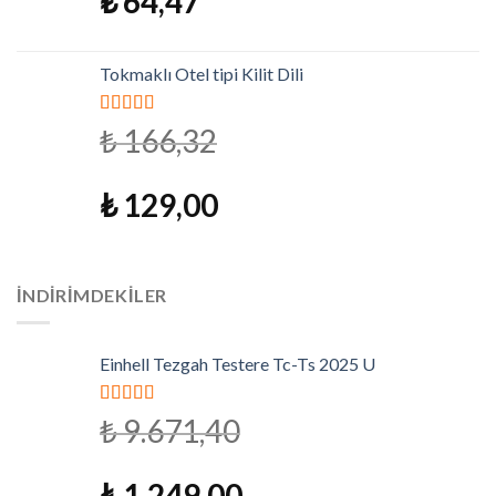
₺
64,47
Tokmaklı Otel tipi Kilit Dili
5 üzerinden
₺
166,32
4.79
oy aldı
₺
129,00
İNDIRIMDEKILER
Einhell Tezgah Testere Tc-Ts 2025 U
5 üzerinden
₺
9.671,40
5.00
oy aldı
₺
1.249,00