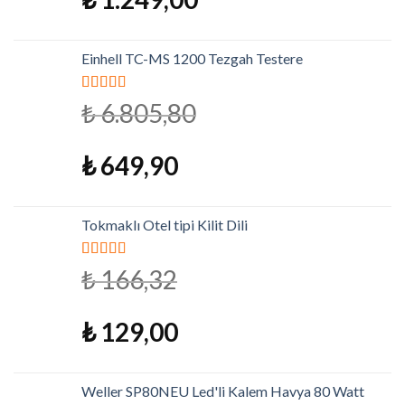
Einhell TC-MS 1200 Tezgah Testere
5 üzerinden
₺
6.805,80
5.00
oy aldı
₺
649,90
Tokmaklı Otel tipi Kilit Dili
5 üzerinden
₺
166,32
4.79
oy aldı
₺
129,00
Weller SP80NEU Led'li Kalem Havya 80 Watt