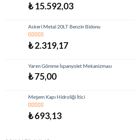
5 üzerinden
₺
15.592,03
5.00
oy aldı
Askeri Metal 20LT Benzin Bidonu
5 üzerinden
₺
2.319,17
5.00
oy aldı
Yarım Gömme İspanyolet Mekanizması
₺
75,00
Meşem Kapı Hidroliği İtici
5 üzerinden
₺
693,13
5.00
oy aldı