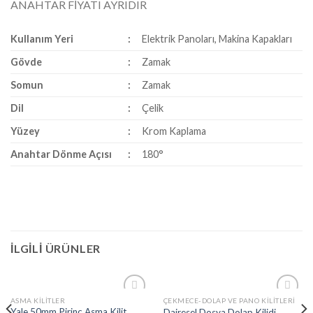
ANAHTAR FİYATI AYRIDIR
Kullanım Yeri
:
Elektrik Panoları, Makina Kapakları
Gövde
:
Zamak
Somun
:
Zamak
Dil
:
Çelik
Yüzey
:
Krom Kaplama
Anahtar Dönme Açısı
:
180°
İLGILI ÜRÜNLER
ASMA KILITLER
ÇEKMECE-DOLAP VE PANO KILITLERI
İstek
İstek
Yale 50mm Pirinç Asma Kilit
Dairesel Dosya Dolap Kilidi