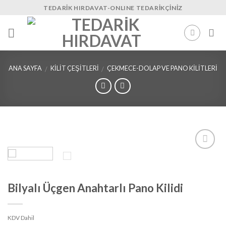
Skip
TEDARIK HIRDAVAT-ONLINE TEDARIKÇINIZ
to
content
ANA SAYFA
KILIT ÇEŞITLERI
ÇEKMECE-DOLAP VE PANO KILITLERI
/
/
İstek
Listeme
Ekle
Bilyalı Üçgen Anahtarlı Pano Kilidi
KDV Dahil