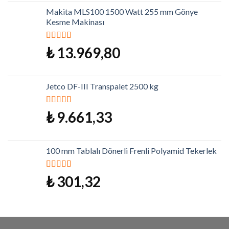
Makita MLS100 1500 Watt 255 mm Gönye
Kesme Makinası
5 üzerinden
₺
13.969,80
5.00
oy aldı
Jetco DF-III Transpalet 2500 kg
5 üzerinden
₺
9.661,33
5.00
oy aldı
100 mm Tablalı Dönerli Frenli Polyamid Tekerlek
5 üzerinden
₺
301,32
5.00
oy aldı