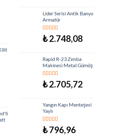
Lider Serisi Antik Banyo
Armatür
5 üzerinden
₺
2.748,08
5.00
oy aldı
ilit
Rapid R-23 Zımba
Makinesi Metal Gümüş
5 üzerinden
₺
2.705,72
5.00
oy aldı
Yangın Kapı Menteşesi
Yaylı
d'li
att
5 üzerinden
₺
796,96
5.00
oy aldı