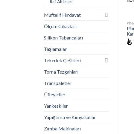
Raf Altlıkları
Muftelif Hırdavat
AKSESUAR
PIMAPEN KAPI VE PENCRE AKSESUAR
PIMAPEN KAPI VE PENCRE AKSESUAR
Ölçüm Cihazları
İstek
İstek
Kidmix Çelik Halatlı Ve
Pimapen pencere
Pim
Listeme
Listeme
Anahtarlı Emniyet Kilidi
Menteşesi Beyaz 75 mm
Karş
Ekle
Ekle
Silikon Tabancaları
Çocuk Güvenliği Ve
₺
49,60
₺
Hırsızlığa Karşı
Taşlamalar
₺
107,46
5 üzerinden
Tekerlek Çeşitleri
5.00
oy aldı
Torna Tezgahları
Transpaletler
Üfleyiciler
Yankeskiler
Yapıştırıcı ve Kimyasallar
Zımba Makinaları