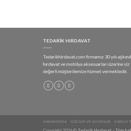
TEDARIK HIRDAVAT
Tedarikhirdavat.com firmamız 30 yılı aşkınd
hırdavat ve mobilya aksesuarları üzerine siz
değerli müşterilemize hizmet vermektedir.
HAKKIMIZDA
GIZLILIK VE GÜVENLIK
KARGO T
Copyright 2026 ©
Tedarik Hırdavat - Tüm hakla