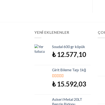
YENI EKLENENLER
ÇO
Soudal 600 gr köpük
₺
12.577,10
Girit Bileme Taşı 1kğ
5 üzerinden
₺
15.592,03
5.00
oy aldı
Askeri Metal 20LT
Benzin Bidonu