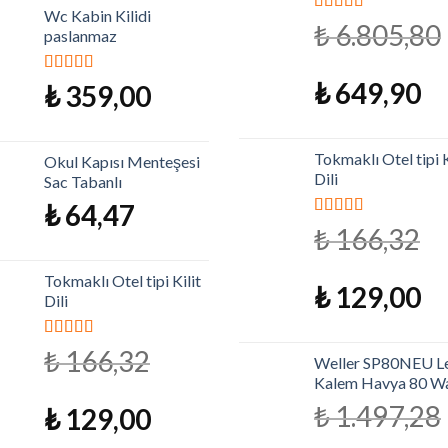
Wc Kabin Kilidi
5 üzerinden
₺
6.805,80
paslanmaz
5.00
oy aldı
₺
649,90
5 üzerinden
₺
359,00
5.00
oy aldı
Tokmaklı Otel tipi K
Okul Kapısı Menteşesi
Dili
Sac Tabanlı
₺
64,47
5 üzerinden
₺
166,32
4.79
oy aldı
Tokmaklı Otel tipi Kilit
₺
129,00
Dili
5 üzerinden
₺
166,32
Weller SP80NEU Le
4.79
oy aldı
Kalem Havya 80 W
₺
1.497,28
₺
129,00