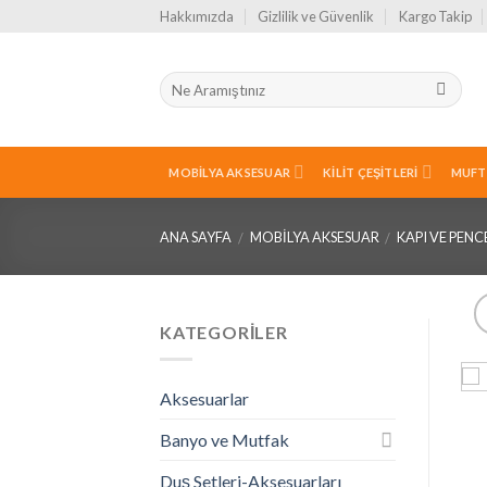
Skip
Hakkımızda
Gizlilik ve Güvenlik
Kargo Takip
to
content
MOBILYA AKSESUAR
KILIT ÇEŞITLERI
MUFT
ANA SAYFA
MOBILYA AKSESUAR
KAPI VE PEN
/
/
KATEGORILER
Aksesuarlar
Banyo ve Mutfak
Duş Setleri-Aksesuarları