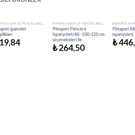
PIMAPEN KAPI VE PENCRE AKSESUAR
PIMAPEN KAPI VE PENCRE AKSESUAR
İstek
İstek
apen İpanolet
Pimapen Pencere
Pimapen Kili
Listeme
Listeme
ilikları
İspanyoleti 80 -100-120 cm
ispanyoleti
Ekle
Ekle
seçenekeleri ile
19,84
₺
446
₺
264,50