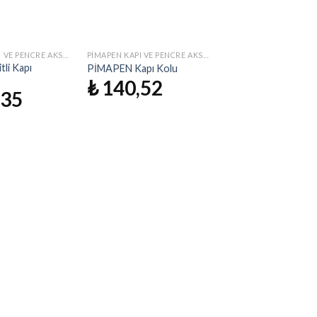
PIMAPEN KAPI VE PENCRE AKSESUAR
PIMAPEN KAPI VE PENCRE AKSESUAR
İstek
İstek
tli Kapı
PİMAPEN Kapı Kolu
Listeme
Listeme
₺
140,52
Ekle
Ekle
,35