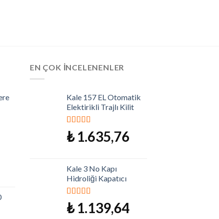
EN ÇOK İNCELENENLER
ere
Kale 157 EL Otomatik
Elektirikli Trajlı Kilit
5 üzerinden
₺
1.635,76
5.00
oy aldı
Kale 3 No Kapı
Hidroliği Kapatıcı
0
5 üzerinden
₺
1.139,64
5.00
oy aldı