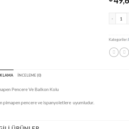
49,
Miktar
Kategoriler:
IKLAMA
İNCELEME (0)
apen Pencere Ve Balkon Kolu
 pimapen pencere ve ispanyoletlere uyumludur.
GILI ÜRÜNLER