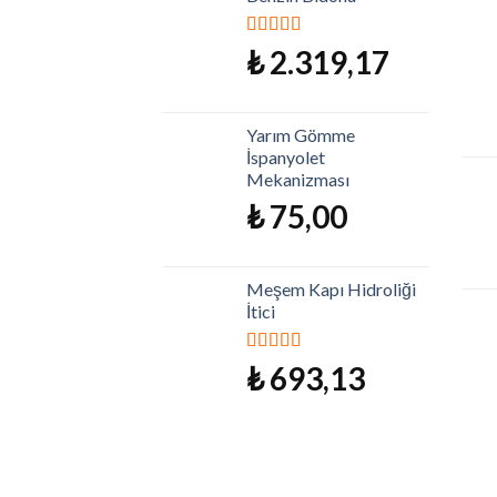
5 üzerinden
₺
2.319,17
5.00
oy aldı
Yarım Gömme
İspanyolet
Mekanizması
₺
75,00
Meşem Kapı Hidroliği
İtici
5 üzerinden
₺
693,13
5.00
oy aldı