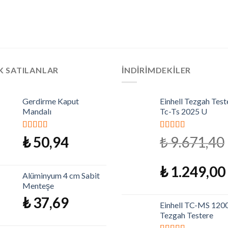
K SATILANLAR
İNDIRIMDEKILER
Gerdirme Kaput
Einhell Tezgah Test
Mandalı
Tc-Ts 2025 U
5 üzerinden
5 üzerinden
₺
50,94
₺
9.671,40
5.00
oy aldı
5.00
oy aldı
₺
1.249,00
Alüminyum 4 cm Sabit
Menteşe
₺
37,69
Einhell TC-MS 120
Tezgah Testere