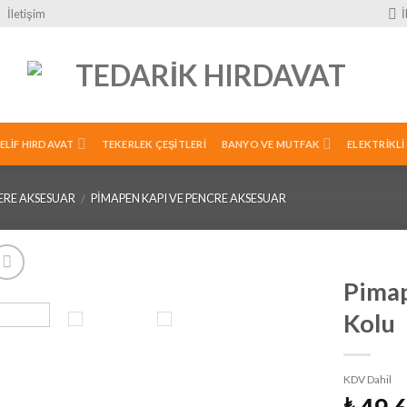
İletişim
ELIF HIRDAVAT
TEKERLEK ÇEŞITLERI
BANYO VE MUTFAK
ELEKTRIKLI
CERE AKSESUAR
PIMAPEN KAPI VE PENCRE AKSESUAR
/
Pimap
Kolu
İstek
Listeme
Ekle
KDV Dahil
₺