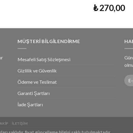
₺
270,00
MÜŞTERI BILGILENDIRME
HA
ır
Gün
Mesafeli Satış Sözleşmesi
olma
Gizlilik ve Güvenlik
Ödeme ve Teslimat
Garanti Şartları
İade Şartları
AKIP
İLETIŞIM
rı saklıdır, fiyat güncelleme bilgisi saklı tutulmaktadır.