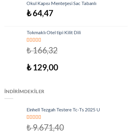
Okul Kapısı Menteşesi Sac Tabanlı
₺
64,47
Tokmaklı Otel tipi Kilit Dili
5 üzerinden
₺
166,32
4.79
oy aldı
₺
129,00
İNDIRIMDEKILER
Einhell Tezgah Testere Tc-Ts 2025 U
5 üzerinden
₺
9.671,40
5.00
oy aldı