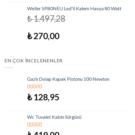
Weller SP80NEU Led'li Kalem Havya 80 Watt
₺
1.497,28
₺
270,00
EN ÇOK İNCELENENLER
Gazlı Dolap Kapak Pistonu 100 Newton
5 üzerinden
₺
128,95
5.00
oy aldı
Wc Tuvalet Kabin Sürgüsü
5 üzerinden