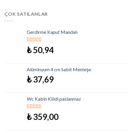
ÇOK SATILANLAR
Gerdirme Kaput Mandalı
5 üzerinden
₺
50,94
5.00
oy aldı
Alüminyum 4 cm Sabit Menteşe
₺
37,69
Wc Kabin Kilidi paslanmaz
5 üzerinden
₺
359,00
5.00
oy aldı