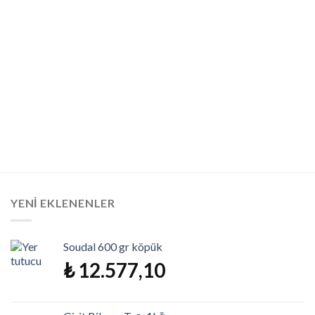
YENI EKLENENLER
Soudal 600 gr köpük
₺
12.577,10