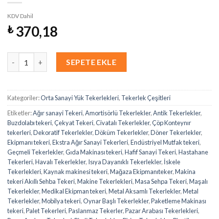
KDV Dahil
370,18
₺
Miktar
SEPETE EKLE
Kategoriler:
Orta Sanayi Yük Tekerlekleri
,
Tekerlek Çeşitleri
Etiketler:
Ağır sanayi Tekeri
,
Amortisörlü Tekerlekler
,
Antik Tekerlekler
,
Buzdolabı tekeri
,
Çekyat Tekeri
,
Civatalı Tekerlekler
,
Çöp Konteynır
tekerleri
,
Dekoratif Tekerlekler
,
Döküm Tekerlekler
,
Döner Tekerlekler
,
Ekipmanı tekeri
,
Ekstra Ağır Sanayi Tekerleri
,
Endüstriyel Mutfak tekeri
,
Geçmeli Tekerlekler
,
Gıda Makinası tekeri
,
Hafif Sanayi Tekeri
,
Hastahane
Tekerleri
,
Havalı Tekerlekler
,
Isıya Dayanıklı Tekerlekler
,
İskele
Tekerlekleri
,
Kaynak makinesi tekeri
,
Mağaza Ekipmanıteker
,
Makina
tekeri Akıllı Sehba Tekeri
,
Makine Tekerlekleri
,
Masa Sehpa Tekeri
,
Maşalı
Tekerlekler
,
Medikal Ekipman tekeri
,
Metal Aksamlı Tekerlekler
,
Metal
Tekerlekler
,
Mobilya tekeri
,
Oynar Başlı Tekerlekler
,
Paketleme Makinası
tekeri
,
Palet Tekerleri
,
Paslanmaz Tekerler
,
Pazar Arabası Tekerlekleri
,