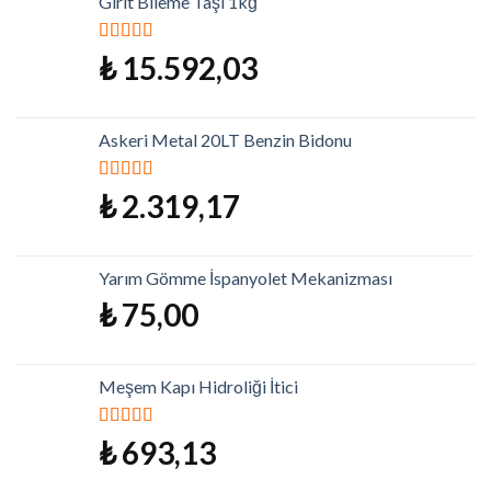
Girit Bileme Taşı 1kğ
5 üzerinden
₺
15.592,03
5.00
oy aldı
Askeri Metal 20LT Benzin Bidonu
5 üzerinden
₺
2.319,17
5.00
oy aldı
Yarım Gömme İspanyolet Mekanizması
₺
75,00
Meşem Kapı Hidroliği İtici
5 üzerinden
₺
693,13
5.00
oy aldı