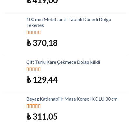
₺
419,00
5.00
oy aldı
100 mm Metal Jantlı Tablalı Dönerli Dolgu
Tekerlek
5 üzerinden
₺
370,18
5.00
oy aldı
Çift Turlu Kare Çekmece Dolap kilidi
5 üzerinden
₺
129,44
5.00
oy aldı
Beyaz Katlanabilir Masa Konsol KOLU 30 cm
5 üzerinden
₺
311,05
5.00
oy aldı