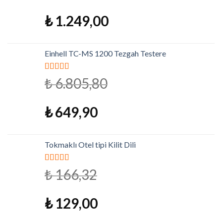
₺
1.249,00
Einhell TC-MS 1200 Tezgah Testere
5 üzerinden
₺
6.805,80
5.00
oy aldı
₺
649,90
Tokmaklı Otel tipi Kilit Dili
5 üzerinden
₺
166,32
4.79
oy aldı
₺
129,00