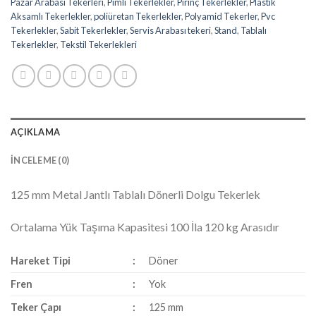
Pazar Arabası Tekerleri
,
Pimli Tekerlekler
,
Pirinç Tekerlekler
,
Plastik
Aksamlı Tekerlekler
,
poliüretan Tekerlekler
,
Polyamid Tekerler
,
Pvc
Tekerlekler
,
Sabit Tekerlekler
,
Servis Arabası tekeri
,
Stand
,
Tablalı
Tekerlekler
,
Tekstil Tekerlekleri
AÇIKLAMA
İNCELEME (0)
125 mm Metal Jantlı Tablalı Dönerli Dolgu Tekerlek
Ortalama Yük Taşıma Kapasitesi 100 İla 120 kg Arasıdır
Hareket Tipi
:
Döner
Fren
:
Yok
Teker Çapı
:
125 mm