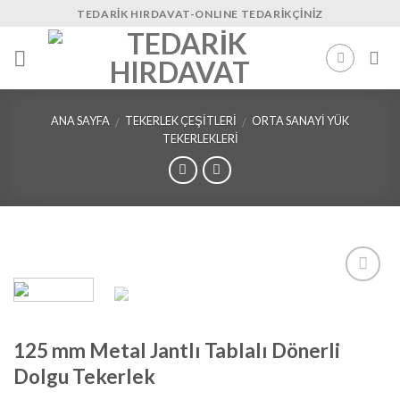
Skip
TEDARIK HIRDAVAT-ONLINE TEDARIKÇINIZ
to
content
ANA SAYFA
TEKERLEK ÇEŞITLERI
ORTA SANAYI YÜK
/
/
TEKERLEKLERI
İstek
Listeme
Ekle
125 mm Metal Jantlı Tablalı Dönerli
Dolgu Tekerlek