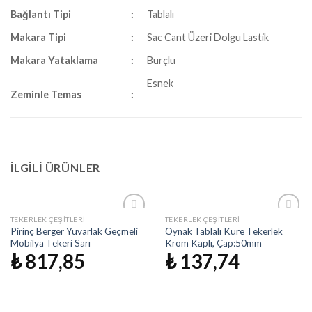
Bağlantı Tipi
:
Tablalı
Makara Tipi
:
Sac Cant Üzeri Dolgu Lastik
Makara Yataklama
:
Burçlu
Esnek
Zeminle Temas
:
İLGILI ÜRÜNLER
TEKERLEK ÇEŞITLERI
TEKERLEK ÇEŞITLERI
İstek
İstek
Pirinç Berger Yuvarlak Geçmeli
Oynak Tablalı Küre Tekerlek
Listeme
Listeme
Mobilya Tekeri Sarı
Krom Kaplı, Çap:50mm
Ekle
Ekle
₺
817,85
₺
137,74